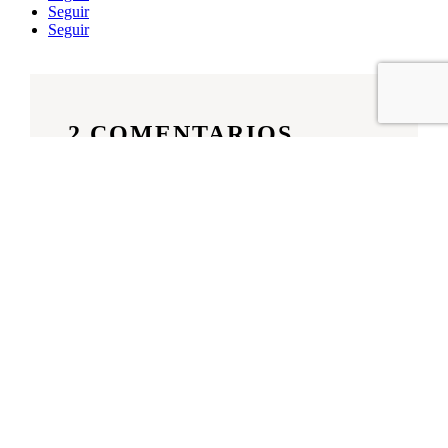
Seguir
Seguir
2 COMENTARIOS
EXTENDED OPPORTUNITY
EL 21 ABRIL, 2024 A LAS
4:29 AM
MobiApp AI – True Android & iOS Mobile
Apps Builder (Zero Coding Required)
https://ext-opp.com/MobiAppAI